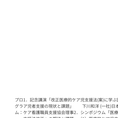
プロ
1．記念講演「改正医療的ケア児支援法(案)に学ぶ
グラ
ア児者支援の現状と課題」
下川和洋 (一社)日
ム：
ケア看護職員支援協会理事
2．シンポジウム「医