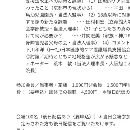
支援法改正への期待と課題」
（1）医療的ケア児
わったこと（京都市の現状から）
……平田 義
鳥幼児園園長・当法人監事）
（2）18歳以降に対
する際の新たな課題
……田村和宏（立命館大
会学部教授・当法人理事）
（3）子どもたちの真
けて何が必要か？
……井関宏美（家族・神戸
身障害児者父母の会・当法人理事）
（4）コメン
下川和洋（(一社)日本医療的ケア看護職員支援協
◎討論／期待とともに地域格差が広がる懸念など
ィネーター 荒木 敦（当法人理事長・大阪旭こ
院長）
参加
会員／当事者・家族 1,000円
非会員 1,500円
学
費：
（要申込）
団体での視聴 4,500円 ＊後日配信
会場
100名（後日配信あり〈要申込〉）
＊当日会場参
定
みされた方も後日配信をご覧いただけます。