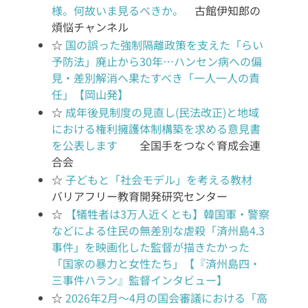
様。何故いま見るべきか。
古館伊知郎の
煩悩チャンネル
☆
国の誤った強制隔離政策を支えた「らい
予防法」廃止から30年…ハンセン病への偏
見・差別解消へ果たすべき「一人一人の責
任」【岡山発】
☆
成年後見制度の見直し(民法改正)と地域
における権利擁護体制構築を求める意見書
を公表します
全国手をつなぐ育成会連
合会
☆
子どもと「社会モデル」を考える教材
バリアフリー教育開発研究センター
☆
【犠牲者は3万人近くとも】韓国軍・警察
などによる住民の無差別な虐殺「済州島4.3
事件」を映画化した監督が描きたかった
「国家の暴力と女性たち」【『済州島四・
三事件ハラン』監督インタビュー】
☆
2026年2月～4月の国会審議における「高