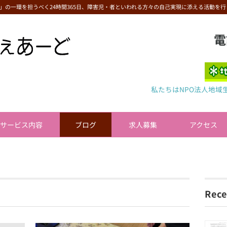
」の一環を担うべく24時間365日、障害児・者といわれる方々の自己実現に添える活動を行
電
私たちはNPO法人地域
サービス内容
ブログ
求人募集
アクセス
Rece