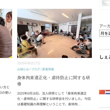
アー
しぇ
2026年06月17日
お知らせ
/
ブログ
/
新着情報
身体拘束適正化・虐待防止に関する研
修
使い方と
Dの使い
2025年6月18日、法人研修として「身体拘束適正
化・虐待防止」に関する研修会を行いました。今回
は基礎知識の再理解ということで、身体拘
...