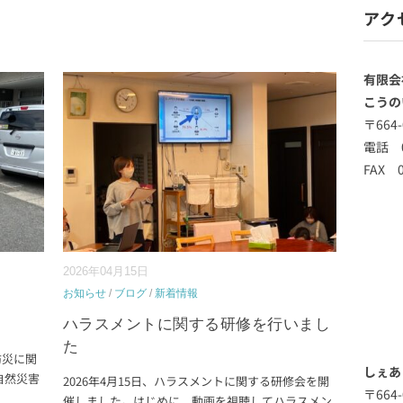
アク
有限会
こうの
〒664
電話 0
FAX 0
2026年04月15日
お知らせ
/
ブログ
/
新着情報
ハラスメントに関する研修を行いまし
た
防災に関
しぇあ
自然災害
2026年4月15日、ハラスメントに関する研修会を開
〒664
催しました。はじめに、動画を視聴してハラスメン