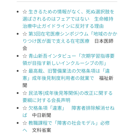
☆
生きるための情報がなく、死ぬ選択肢を
選ばされるのはフェアではない 生命維持
治療中止ガイドラインに反対する理由
☆
第3回在宅医療シンポジウム「地域のかか
りつけ医が面で支える在宅医療
日本医師
会
☆
青山新吾インタビュー「次期学習指導要
領が目指す新しいインクルーシブの形」
☆
最高裁、旧警備業法の欠格条項は「違
憲」成年後見制度利用者の就業で
福祉新
聞
☆
民法等(成年後見等関係)の改正に関する
要綱に対する会長声明
☆
欠格条項「違憲」 障害者排除解消せね
ば
中日新聞
☆
教職課程で「障害の社会モデル」必修
へ
文科省案