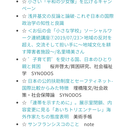
☆
小さい「平和の少女像」を広げるキャン
ペーン
☆
浅井基文の反論と論破-これぞ日本の国際
政治学の知性と良識
☆
＜お伝の会「小さな学校」ソーシャルワ
ーク連続講座⑦2019/07/23＞地域の反対を
超え、交流そして担い手に～地域文化を耕
す障害者施設～/名里晴美さん
☆
゛子育て罰゛を受ける国、日本のひとり
親と貧困
桜井啓太/貧困研究、社会福祉
学 SYNODOS
☆
日本の公的扶助制度とセーフティネット-
国際比較からみた特徴
埋橋隆文/社会政
策・社会保障論 SYNODOS
☆
「連帯を示すために」。展示室閉鎖、内
容変更に見る「あいちトリエンナーレ」海
外作家たちの態度表明
美術手帳
☆
サンフランシスコのこと
note