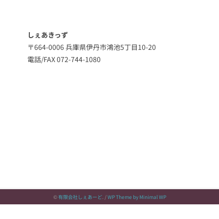
しぇあきっず
〒664-0006 兵庫県伊丹市鴻池5丁目10-20
電話/FAX 072-744-1080
©
有限会社しぇあーど
. /
WP Theme by Minimal WP