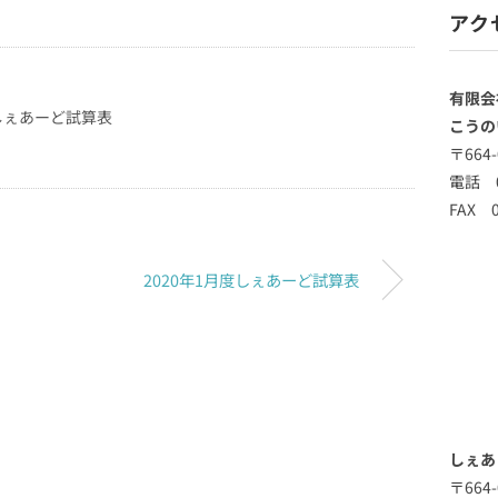
アク
有限会
度しぇあーど試算表
こうの
〒664
電話 0
FAX 0
2020年1月度しぇあーど試算表
しぇあ
〒664