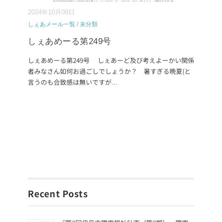
2024年10月09日
しぇあメール一覧
/
未分類
しぇあめーる第249号
しぇあめーる第249号 しぇあーど及び考えよーかい関係
者みなさん如何お過ごしでしょうか？ 暑すぎる晩夏(と
言うのも合致感は無いですが
...
Recent Posts