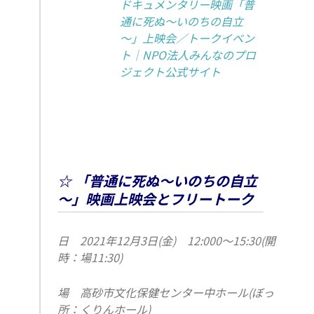
ドキュメンタリー映画「普
通に死ぬ～いのちの自立
～」上映会／トークイベン
ト｜NPO法人みんなのプロ
ジェクト公式サイト
☆ 「普通に死ぬ～いのちの自立
～」映画上映会とフリートーク
日
2021年12月3日(金) 12:000～15:30(開
時：
場11:30)
場
高砂市文化保健センター中ホール(ぼっ
所：
くりんホール)