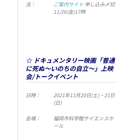
法：
ご案内サイト
申し込み〆切
11/26(金)17時
☆ ドキュメンタリー映画「普通
に死ぬ～いのちの自立～」上映
会/トークイベント
日時：
2021年11月20日(土)・21日
(日)
会場：
福岡市科学館サイエンスホ
ール