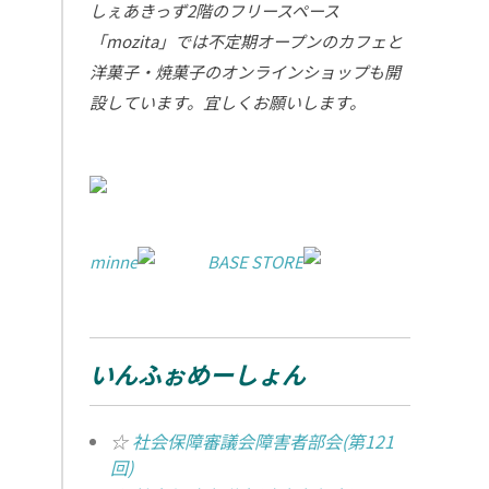
しぇあきっず2階のフリースペース
「mozita」では不定期オープンのカフェと
洋菓子・焼菓子のオンラインショップも開
設しています。宜しくお願いします。
minne
BASE STORE
いんふぉめーしょん
☆
社会保障審議会障害者部会(第121
回)