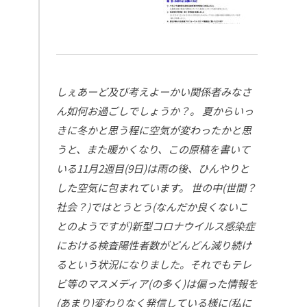
しぇあーど及び考えよーかい関係者みなさ
ん如何お過ごしでしょうか？。
夏からいっ
きに冬かと思う程に空気が変わったかと思
うと、また暖かくなり、この原稿を書いて
いる11月2週目(9日)は雨の後、ひんやりと
した空気に包まれています。
世の中(世間？
社会？)ではとうとう(なんだか良くないこ
とのようですが)新型コロナウイルス感染症
における検査陽性者数がどんどん減り続け
るという状況になりました。それでもテレ
ビ等のマスメディア(の多く)は偏った情報を
(あまり)変わりなく発信している様に(私に