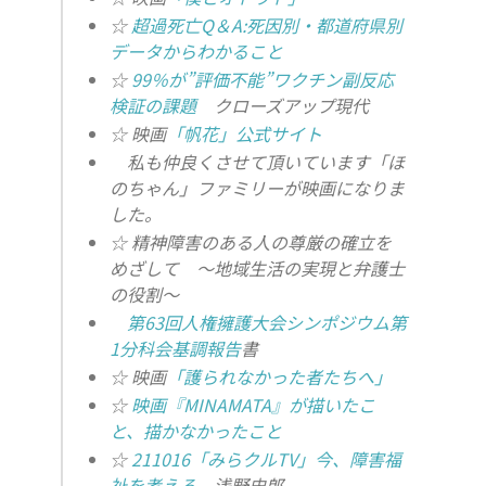
☆
超過死亡Q＆A:死因別・都道府県別
データからわかること
☆
99％が”評価不能”ワクチン副反応
検証の課題
クローズアップ現代
☆ 映画
「帆花」公式サイト
私も仲良くさせて頂いています「ほ
のちゃん」ファミリーが映画になりま
した。
☆ 精神障害のある人の尊厳の確立を
めざして ～地域生活の実現と弁護士
の役割～
第63回人権擁護大会シンポジウム第
1分科会基調報告
書
☆ 映画
「護られなかった者たちへ」
☆
映画『MINAMATA』が描いたこ
と、描かなかったこと
☆
211016「みらクルTV」今、障害福
祉を考える
浅野史郎