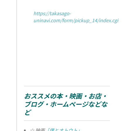
https://takasago-
uninavi.com/form/pickup_14/index.cgi
おススメの本・映画・お店・
ブログ・ホームページなどな
ど
☆ 映画
「僕とオトウト」