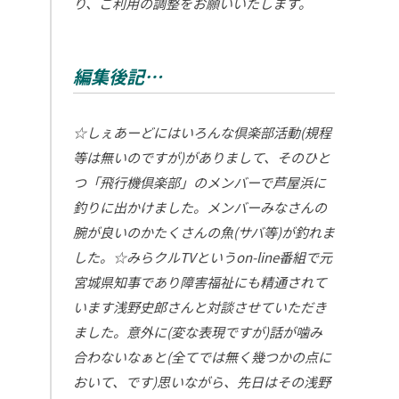
り、ご利用の調整をお願いいたします。
編集後記…
☆しぇあーどにはいろんな倶楽部活動(規程
等は無いのですが)がありまして、そのひと
つ「飛行機倶楽部」のメンバーで芦屋浜に
釣りに出かけました。メンバーみなさんの
腕が良いのかたくさんの魚(サバ等)が釣れま
した。☆みらクルTVというon-line番組で元
宮城県知事であり障害福祉にも精通されて
います浅野史郎さんと対談させていただき
ました。意外に(変な表現ですが)話が噛み
合わないなぁと(全てでは無く幾つかの点に
おいて、です)思いながら、先日はその浅野