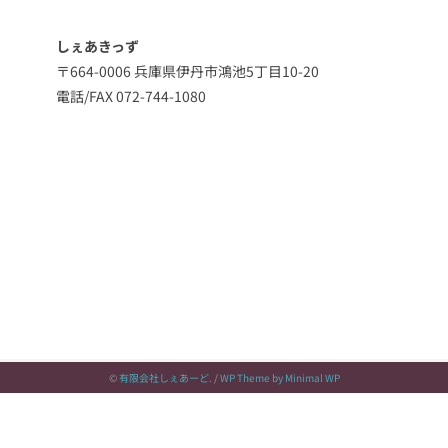
しぇあきっず
〒664-0006 兵庫県伊丹市鴻池5丁目10-20
電話/FAX 072-744-1080
©
有限会社しぇあーど
. /
WP Theme by Minimal WP