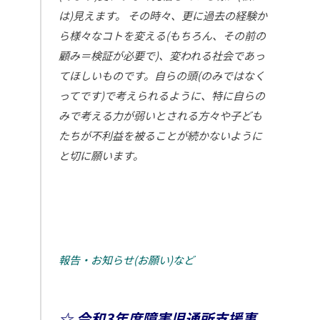
は)見えます。
その時々、更に過去の経験か
ら様々なコトを変える(もちろん、その前の
顧み＝検証が必要で)、変われる社会であっ
てほしいものです。自らの頭(のみではなく
ってです)で考えられるように、特に自らの
みで考える力が弱いとされる方々や子ども
たちが不利益を被ることが続かないように
と切に願います。
報告・お知らせ(お願い)など
☆ 令和3年度障害児通所支援事