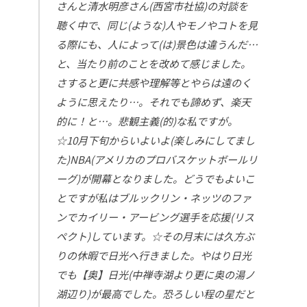
さんと清水明彦さん(西宮市社協)の対談を
聴く中で、同じ(ような)人やモノやコトを見
る際にも、人によって(は)景色は違うんだ…
と、当たり前のことを改めて感じました。
さすると更に共感や理解等とやらは遠のく
ように思えたり…。それでも諦めず、楽天
的に！と…。悲観主義(的)な私ですが。
☆10月下旬からいよいよ(楽しみにしてまし
た)NBA(アメリカのプロバスケットボールリ
ーグ)が開幕となりました。どうでもよいこ
とですが私はブルックリン・ネッツのファ
ンでカイリー・アービング選手を応援(リス
ペクト)しています。☆その月末には久方ぶ
りの休暇で日光へ行きました。やはり日光
でも【奥】日光(中禅寺湖より更に奥の湯ノ
湖辺り)が最高でした。恐ろしい程の星だと