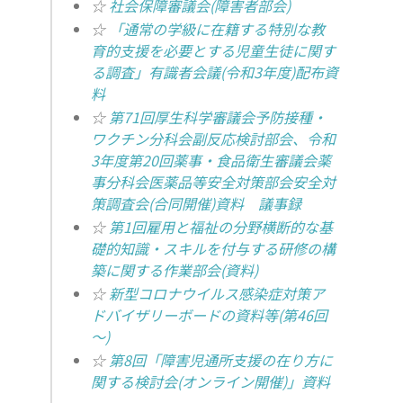
☆
社会保障審議会(障害者部会)
☆
「通常の学級に在籍する特別な教
育的支援を必要とする児童生徒に関す
る調査」有識者会議(令和3年度)配布資
料
☆
第71回厚生科学審議会予防接種・
ワクチン分科会副反応検討部会、令和
3年度第20回薬事・食品衛生審議会薬
事分科会医薬品等安全対策部会安全対
策調査会(合同開催)資料
議事録
☆
第1回雇用と福祉の分野横断的な基
礎的知識・スキルを付与する研修の構
築に関する作業部会(資料)
☆
新型コロナウイルス感染症対策ア
ドバイザリーボードの資料等(第46回
～)
☆
第8回「障害児通所支援の在り方に
関する検討会(オンライン開催)」資料