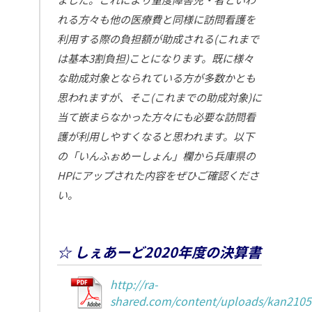
れる方々も他の医療費と同様に訪問看護を
利用する際の負担額が助成される(これまで
は基本3割負担)ことになります。既に様々
な助成対象となられている方が多数かとも
思われますが、そこ(これまでの助成対象)に
当て嵌まらなかった方々にも必要な訪問看
護が利用しやすくなると思われます。以下
の「いんふぉめーしょん」欄から兵庫県の
HPにアップされた内容をぜひご確認くださ
い。
☆ しぇあーど2020年度の決算書
http://ra-
shared.com/content/uploads/kan2105