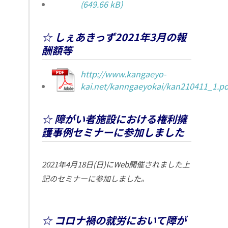
☆ しぇあきっず2021年3月の報
酬額等
http://www.kangaeyo-
kai.net/kanngaeyokai/kan210411_1.pd
☆ 障がい者施設における権利擁
護事例セミナーに参加しました
2021年4月18日(日)にWeb開催されました上
記のセミナーに参加しました。
☆ コロナ禍の就労において障が