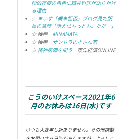
物依存症の患者に精神科医が語りかけ
る理由
☆
車いす「乗車拒否」ブログ見た駅
員の葛藤「訴えはもっとも。ただ…」
☆ 映画
MINAMATA
☆ 映画
サンドラの小さな家
☆
精神医療を問う
東洋経済ONLINE
こうのいけスペース2021年6
月のお休みは16日(水)です
いつも大変申し訳ありません。その他調整
をお願いする日時がありますが、よろしく