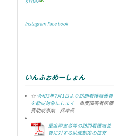
STORE
Instagram
Face book
いんふぉめーしょん
☆
令和3年7月1日より訪問看護療養費
を助成対象にします
重度障害者医療
費助成事業 兵庫県
重度障害者等の訪問看護療養
費に対する助成制度の拡充