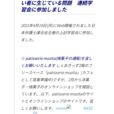
い者に生じている問題 連続学
習会に参加しました
2021年4月19日(月)にWeb開催されました日
本弁護士連合会主催の上記学習会に参加し
ました。
☆ patisserie mozita(焼菓子の通販)を宜し
くお願いいたします
しぇあきっず2階のフ
リースペース「patisserie mozita」(カフェ
として営業準備中)ですが、2月から洋菓
子・焼菓子のオンラインショップを開設し
ています。
以下、patisserie mozitaのサイ
トとオンラインショップのサイトです。宜
しくお願いします。
minne
BASE