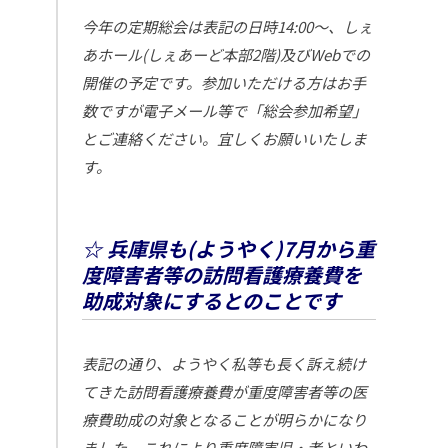
今年の定期総会は表記の日時14:00～、しぇ
あホール(しぇあーど本部2階)及びWebでの
開催の予定です。参加いただける方はお手
数ですが電子メール等で「総会参加希望」
とご連絡ください。宜しくお願いいたしま
す。
☆ 兵庫県も(ようやく)7月から重
度障害者等の訪問看護療養費を
助成対象にするとのことです
表記の通り、ようやく私等も長く訴え続け
てきた訪問看護療養費が重度障害者等の医
療費助成の対象となることが明らかになり
ました。これにより重度障害児・者といわ