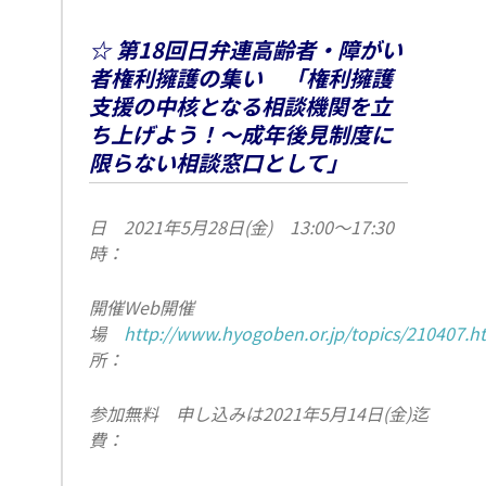
☆ 第18回日弁連高齢者・障がい
者権利擁護の集い 「権利擁護
支援の中核となる相談機関を立
ち上げよう！～成年後見制度に
限らない相談窓口として」
日
2021年5月28日(金) 13:00～17:30
時：
開催
Web開催
場
http://www.hyogoben.or.jp/topics/210407.h
所：
参加
無料 申し込みは2021年5月14日(金)迄
費：