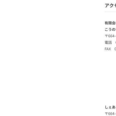
アク
有限会
こうの
〒664
電話 0
FAX 0
しぇあ
〒664