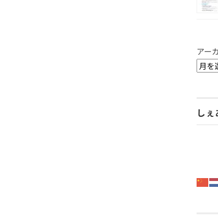
アー
しぇ