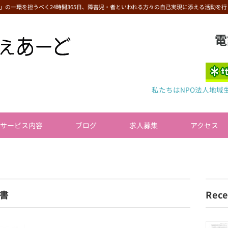
」の一環を担うべく24時間365日、障害児・者といわれる方々の自己実現に添える活動を行
電
私たちはNPO法人地域
サービス内容
ブログ
求人募集
アクセス
告書
Rece