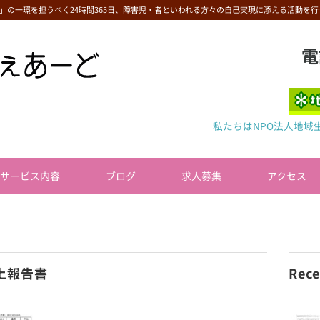
」の一環を担うべく24時間365日、障害児・者といわれる方々の自己実現に添える活動を行
電
私たちはNPO法人地域
サービス内容
ブログ
求人募集
アクセス
上報告書
Rece