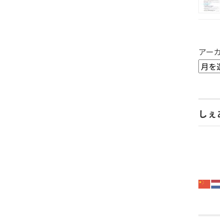
アー
しぇ