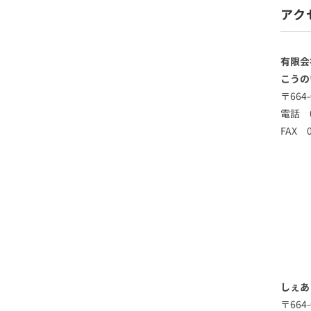
アク
有限会
こうの
〒664
電話 0
FAX 0
しぇあ
〒664