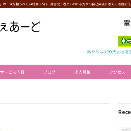
」の一環を担うべく24時間365日、障害児・者といわれる方々の自己実現に添える活動を行
電
私たちはNPO法人地域
サービス内容
ブログ
求人募集
アクセス
Rece