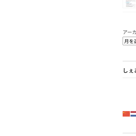
アー
しぇ