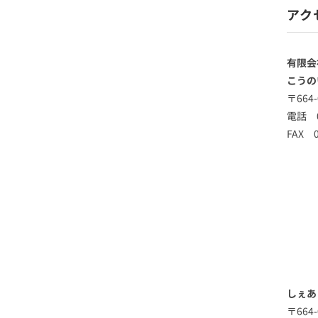
アク
有限会
こうの
〒664
電話 0
FAX 0
しぇあ
〒664