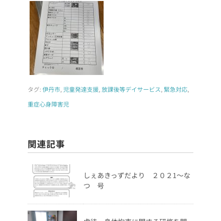
タグ:
伊丹市
,
児童発達支援
,
放課後等デイサービス
,
緊急対応
,
重症心身障害児
関連記事
しぇあきっずだより ２０２1～な
つ 号