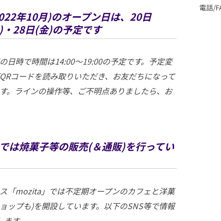
電話/FA
月(2022年10月)のオープン日は、20日
木)・28日(金)の予定です
の日時で時間は14:00～19:00の予定です。予定変
(QRコードを読み取りいただき、お友だちになって
ます。ラインの操作等、ご不明点ありましたら、お
zita では焼菓子等の販売(＆通販)を行ってい
ス「mozita」では不定期オープンのカフェと洋菓
ョップも)を開設しています。以下のSNS等で情報
します。