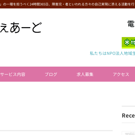
」の一環を担うべく24時間365日、障害児・者といわれる方々の自己実現に添える活動を行
電
私たちはNPO法人地域
サービス内容
ブログ
求人募集
アクセス
Rece