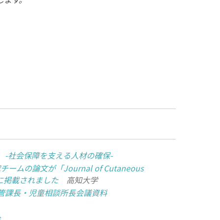
 -社会保障を支える人材の確保-
の論文が「Journal of Cutaneous
rgy」に掲載されました
高知大学
管課長・児童相談所長会議資料
会