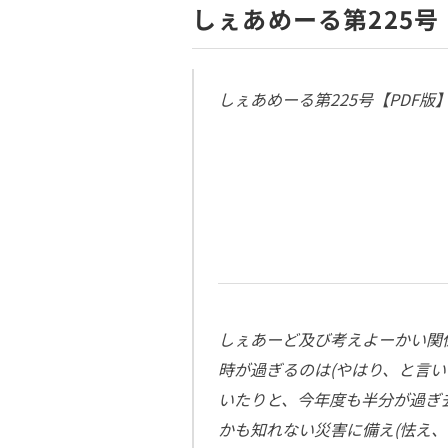
しぇあめーる第225号
しぇあめーる第225号【PDF版
しぇあーど及び考えよーかい関
時が過ぎるのは(やはり、と言
いたりと、今年度も半分が過ぎ
かも知れない災害に備え(怯え、