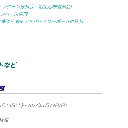
・ワクチン分科会 副反応検討部会)
ータベース検索
ス感染症対策アドバイザリーボードの資料
トなど
展
0月15日(土)～2023年1月29日(日)
術館