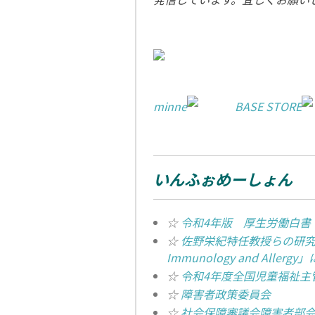
minne
BASE STORE
いんふぉめーしょん
☆
令和4年版 厚生労働白書
☆
佐野栄紀特任教授らの研究チーム
Immunology and Alle
☆
令和4年度全国児童福祉主
☆
障害者政策委員会
☆
社会保障審議会障害者部