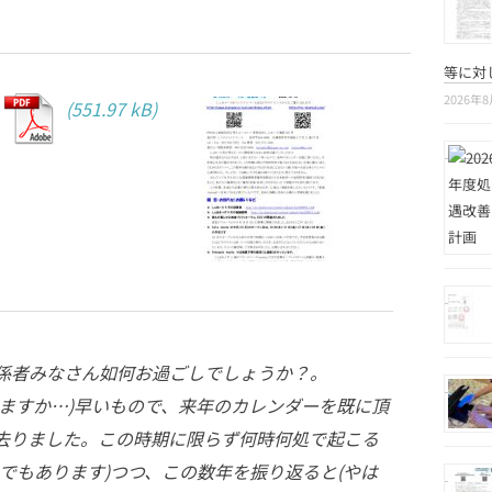
等に対
2026年
】
係者みなさん如何お過ごしでしょうか？。
いますか…)早いもので、来年のカレンダーを既に頂
去りました。この時期に限らず何時何処で起こる
でもあります)つつ、この数年を振り返ると(やは