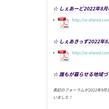
☆ しぇあーど2022年8
http://ra-shared.c
☆ しぇあきっず2022年
http://ra-shared.c
☆ 誰もが暮らせる地域づ
表記のフォーラムが2022年9月
いました！