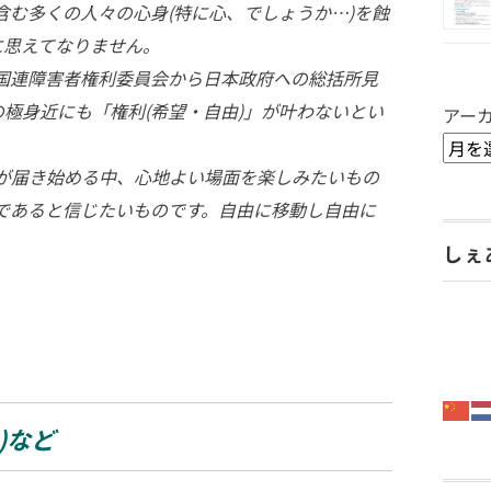
を含む多くの人々の心身(特に心、でしょうか…)を蝕
に思えてなりません。
には国連障害者権利委員会から日本政府への総括所見
の極身近にも「権利(希望・自由)」が叶わないとい
アー
が届き始める中、心地よい場面を楽しみたいもの
由」であると信じたいものです。自由に移動し自由に
しぇ
)など