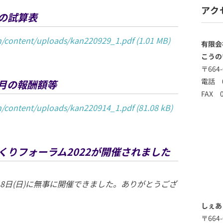
アク
月の試算表
om/content/uploads/kan220929_1.pdf
有限会
こうの
〒664
電話 0
8月の報酬額等
FAX 0
om/content/uploads/kan220914_1.pdf
くりフォーラム2022が開催されました
18日(日)に無事に開催できました。ありがとうござ
しぇあ
〒664