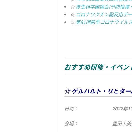
☆
厚生科学審議会(予防接種
☆
コロナワクチン副反応デ
☆
第81回新型コロナウイル
おすすめ研修・イベン
☆ ゲルハルト・リヒター
日時：
2022年1
会場：
豊田市美