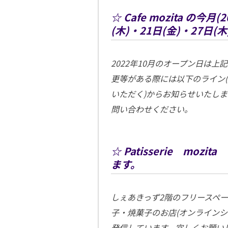
☆ Cafe mozita の今
(木)・21日(金)・27日(
2022年10月のオープン日は上記
更等がある際には以下のライン
いただく)からお知らせいたし
問い合わせください。
☆ Patisserie mo
ます。
しぇあきっず2階のフリースペー
子・焼菓子のお店(オンラインシ
発信しています。宜しくお願い