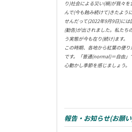
り)社会による災い(禍)が我々
んで(今も蝕み続けて)きたよう
せんだって(2022年9月9日)
(勧告)が出されました。私たち
う実態が今も在り(続け)ます。
この時期、各地から紅葉の便り
です。「普通(normal)＝自
心動かし季節を感じましょう。
報告・お知らせ(お願い