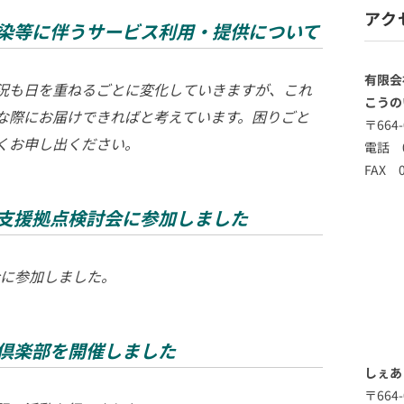
アク
感染等に伴うサービス利用・提供について
有限会
況も日を重ねるごとに変化していきますが、これ
こうの
な際にお届けできればと考えています。困りごと
〒664
くお申し出ください。
電話 0
FAX 0
活支援拠点検討会に参加しました
会に参加しました。
グ倶楽部を開催しました
しぇあ
〒664