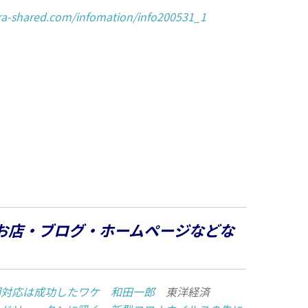
/ra-shared.com/infomation/info200531_1
お店・ブログ・ホームページなどな
期対応は成功したワケ 和田一郎
東洋経済