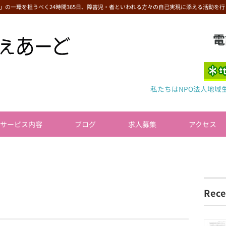
」の一環を担うべく24時間365日、障害児・者といわれる方々の自己実現に添える活動を行
電
私たちはNPO法人地域
サービス内容
ブログ
求人募集
アクセス
Rece