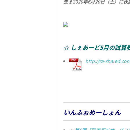
去る2020年6月20日（土）に
☆ しぇあーど5月の試算
http://ra-shared.c
いんふぉめーしょん