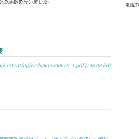
表記の活動を行いました。
電話/FA
表
om/content/uploads/kan200620_1.pdf