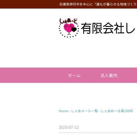
兵庫県伊丹市を中心に「誰もが暮らせる地域づくり
ホーム
法人案内
Home
›
しぇあメール一覧
›
しぇあめーる第198号
2020-07-12