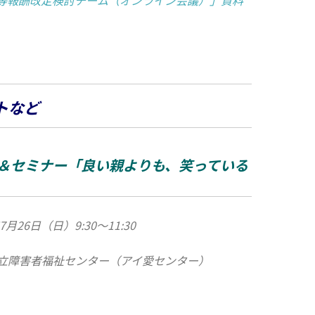
等報酬改定検討チーム（オンライン会議）」資料
トなど
ェ＆セミナー「良い親よりも、笑っている
年7月26日（日）9:30～11:30
立障害者福祉センター（アイ愛センター）