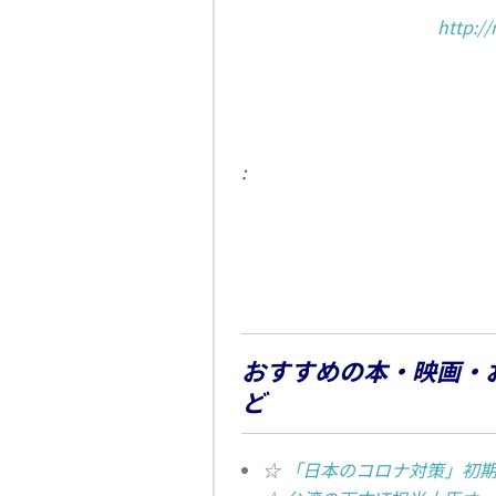
http:/
:
おすすめの本・映画・
ど
☆
「日本のコロナ対策」初