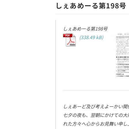
しぇあめーる第198号
しぇあめーる第198号
しぇあーど及び考えよーかい関
七夕の夜も、翌朝にかけての大
れた方々へ心からお見舞い申し