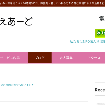
」の一環を担うべく24時間365日、障害児・者といわれる方々の自己実現に添える活動を行
電
私たちはNPO法人地域
サービス内容
ブログ
求人募集
アクセス
員会の合同研修を行ないました
Rece