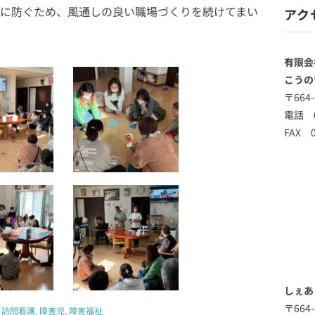
に防ぐため、風通しの良い職場づくりを続けてまい
アク
有限会
こうの
〒664
電話 0
FAX 0
しぇあ
〒664
,
訪問看護
,
障害児
,
障害福祉